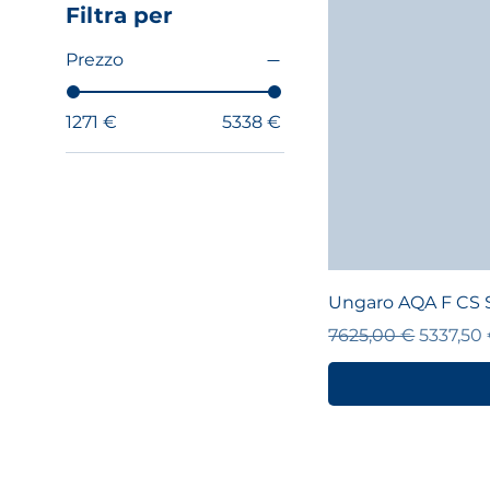
Filtra per
Prezzo
1271 €
5338 €
Ungaro AQA F CS 
Prezzo regolare
Prezzo 
7625,00 €
5337,50