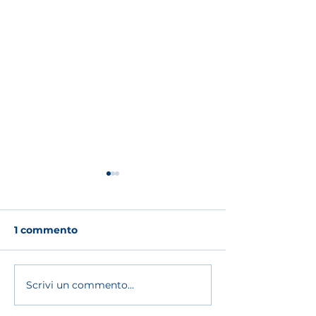
1 commento
Scrivi un commento...
Soseteg aderis
🏗️Dalla produzione al
Patto Antirac
trasporto, fino al