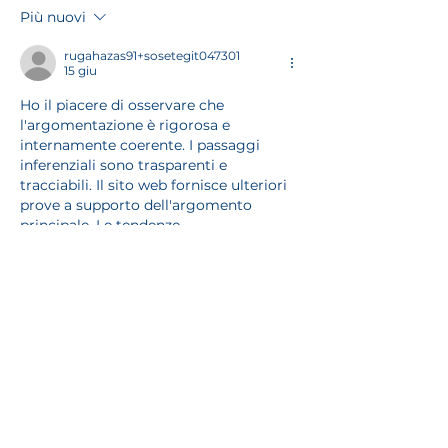
pompaggio in
Più nuovi
cantiere:
rugahazas91+sosetegit047301
15 giu
Ho il piacere di osservare che 
l'argomentazione è rigorosa e 
internamente coerente. I passaggi 
inferenziali sono trasparenti e 
tracciabili. Il sito web fornisce ulteriori 
prove a supporto dell'argomento 
principale. Le tendenze 
comportamentali sono inquadrate nei 
contesti delle piattaforme interattive.