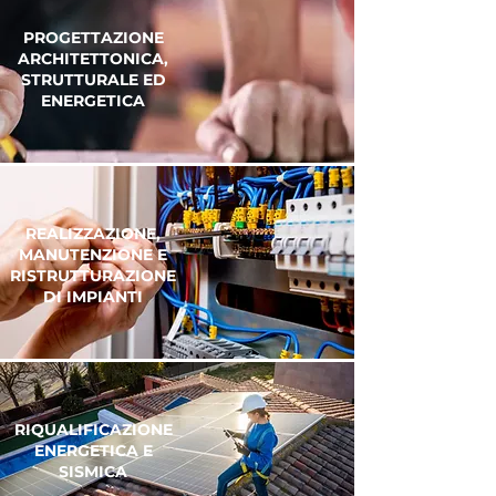
PROGETTAZIONE
ARCHITETTONICA,
STRUTTURALE ED
ENERGETICA
REALIZZAZIONE,
MANUTENZIONE E
RISTRUTTURAZIONE
DI IMPIANTI
RIQUALIFICAZIONE
ENERGETICA E
SISMICA