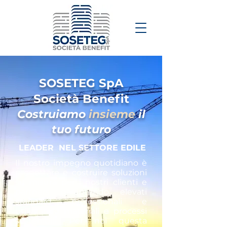
SOSETEG SpA
Società Benefit
Costruiamo
insieme
il
tuo futuro
LEADER NEL SETTORE EDILE
Il nostro impegno quotidiano è
progettare e costruire soluzioni
su misura per i nostri clienti e
partners garantendo elevati
standard professionali e
utilizzando materiali e processi
sostenibili. Per noi questa