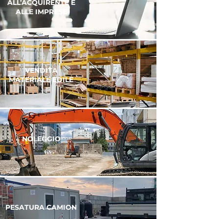
ALL’ACQUIRENTE E
ALLE IMPRESE
VENDITA
MATERIALE EDILE
NOLEGGIO
PESATURA CAMION