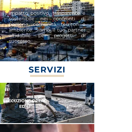
missione si traduce nel lavorare
ogni giorno per creare un
impatto positivo, trasparente e
sostenibile nei confronti di
persone, comunità, territori e
ambiente. Siamo il tuo partner
affidabile per progetti di
successo.
SER
VIZI
ESECUZIONE OPERE
EDILI